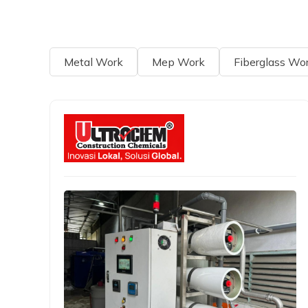
Metal Work
Mep Work
Fiberglass Wo
Page
Page