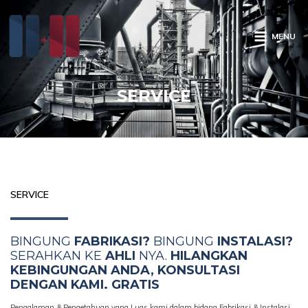
Skip
MAIN
to
MENU
MENU
content
SERVICE
SERVICE
BINGUNG
FABRIKASI?
BINGUNG
INSTALASI?
SERAHKAN KE
AHLI
NYA.
HILANGKAN
KEBINGUNGAN ANDA, KONSULTASI
DENGAN KAMI. GRATIS
Pengalaman & Pengetahuan yang Luas kami dalam bidang Fabrikasi & Instalasi