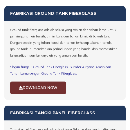
FABRIKASI GROUND TANK FIBERGLASS
Ground tank fiberglass adalah solusi yang efisien dan tahan lama untuk
penyimpanan air bersih, air limbah, dan bahan kimia di bawah tanah.
Dengan desain yang tahan korosi dan tahan terhadap tekanan tanah,
ground tank ini memberikan perlindungan yang handal dan memastikan
ketersediaan sumber daya air yang aman dan bersih.
Slogan fungsi : Ground Tank Fiberglass ,Sumber Air yang Aman dan
Tahan Lama dengan Ground Tank Fiberglass
.
DOWNLOAD NOW
FABRIKASI TANGKI PANEL FIBERGLASS
Tangki panel fiberglass adalah solusi yang fleksibel dan mudah dipasang