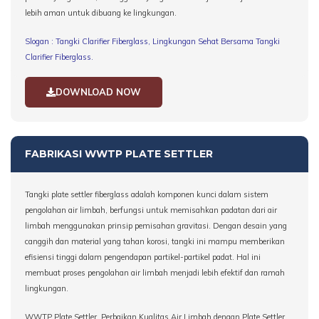
lebih aman untuk dibuang ke lingkungan.
Slogan : Tangki Clarifier Fiberglass, Lingkungan Sehat Bersama Tangki
Clarifier Fiberglass.
DOWNLOAD NOW
FABRIKASI WWTP PLATE SETTLER
Tangki plate settler fiberglass adalah komponen kunci dalam sistem
pengolahan air limbah, berfungsi untuk memisahkan padatan dari air
limbah menggunakan prinsip pemisahan gravitasi. Dengan desain yang
canggih dan material yang tahan korosi, tangki ini mampu memberikan
efisiensi tinggi dalam pengendapan partikel-partikel padat. Hal ini
membuat proses pengolahan air limbah menjadi lebih efektif dan ramah
lingkungan.
WWTP Plate Settler, Perbaikan Kualitas Air Limbah dengan Plate Settler